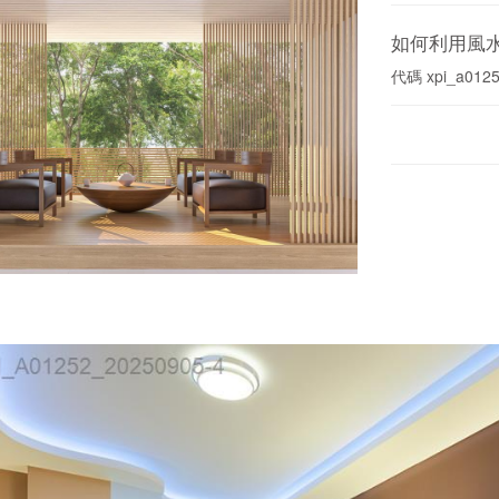
如何利用風
代碼
xpi_a012