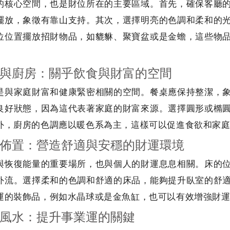
的核心空間，也是財位所在的主要區域。首先，確保客廳
擺放，象徵有靠山支持。其次，選擇明亮的色調和柔和的
位位置擺放招財物品，如貔貅、聚寶盆或是金蟾，這些物
與廚房：關乎飲食與財富的空間
是與家庭財富和健康緊密相關的空間。餐桌應保持整潔，
良好狀態，因為這代表著家庭的財富來源。選擇圓形或橢
外，廚房的色調應以暖色系為主，這樣可以促進食欲和家
佈置：營造舒適與安穩的財運環境
與恢復能量的重要場所，也與個人的財運息息相關。床的
外流。選擇柔和的色調和舒適的床品，能夠提升臥室的舒
運的裝飾品，例如水晶球或是金魚缸，也可以有效增強財
風水：提升事業運的關鍵