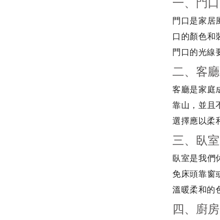
一、門口
門口是家居
口的顏色和
門口的光線
二、客廳
客廳是家庭
靠山，並且
選擇應以柔
三、臥室
臥室是我們
免床頭靠窗
溫暖柔和的
四、廚房