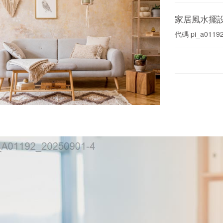
家居風水擺
代碼
pi_a0119