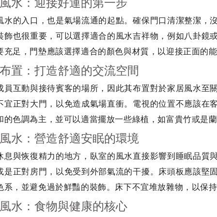
風水：迎接好運的第一步
風水的入口，也是氣場流通的起點。確保門口清潔整潔，
裝飾也很重要，可以選擇適合的風水吉祥物，例如八卦鏡
要充足，門墊應該選擇適合的顏色與材質，以迎接正面的
布置：打造舒適的交流空間
成員互動與接待賓客的場所，因此其布置對於家居風水至
不宜正對大門，以免造成氣場直衝。電視的位置不應該在
和的色調為主，並可以適當擺放一些綠植，如富貴竹或是
風水：營造舒適安眠的環境
休息與恢復精力的地方，臥室的風水直接影響到睡眠品質
或是正對房門，以免受到外部氣流的干擾。床頭板應該堅
色系，並避免過於鮮豔的裝飾。床下不宜堆放雜物，以保
風水：食物與健康的核心