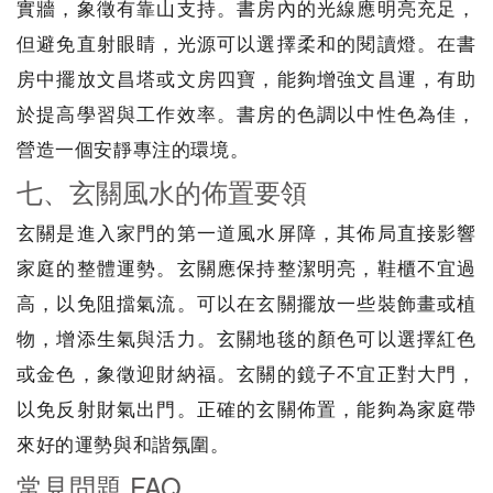
實牆，象徵有靠山支持。書房內的光線應明亮充足，
但避免直射眼睛，光源可以選擇柔和的閱讀燈。在書
房中擺放文昌塔或文房四寶，能夠增強文昌運，有助
於提高學習與工作效率。書房的色調以中性色為佳，
營造一個安靜專注的環境。
七、玄關風水的佈置要領
玄關是進入家門的第一道風水屏障，其佈局直接影響
家庭的整體運勢。玄關應保持整潔明亮，鞋櫃不宜過
高，以免阻擋氣流。可以在玄關擺放一些裝飾畫或植
物，增添生氣與活力。玄關地毯的顏色可以選擇紅色
或金色，象徵迎財納福。玄關的鏡子不宜正對大門，
以免反射財氣出門。正確的玄關佈置，能夠為家庭帶
來好的運勢與和諧氛圍。
常見問題 FAQ